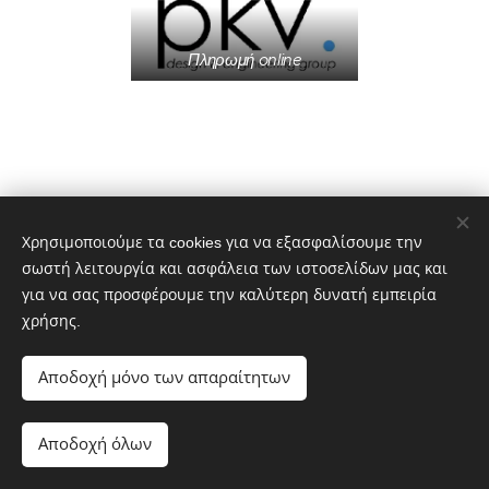
Πληρωμή online
Χρησιμοποιούμε τα cookies για να εξασφαλίσουμε την
σωστή λειτουργία και ασφάλεια των ιστοσελίδων μας και
για να σας προσφέρουμε την καλύτερη δυνατή εμπειρία
χρήσης.
© 2024 Π. Παπακαμμένος Β. Παπακαμμένου Ο.Ε. Παπαστράτου 39,
Αγρίνιο, 301 31
Αποδοχή μόνο των απαραίτητων
Cookies
Γλώσσες
Αποδοχή όλων
Ελληνικά
American English