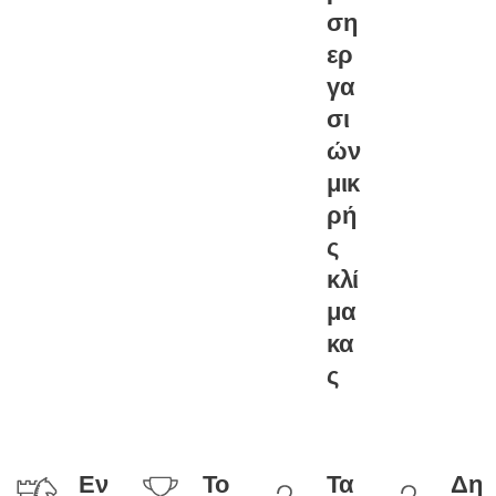
ση
ερ
γα
σι
ών
μικ
ρή
ς
κλί
μα
κα
ς
Εν
Το
Τα
Δη