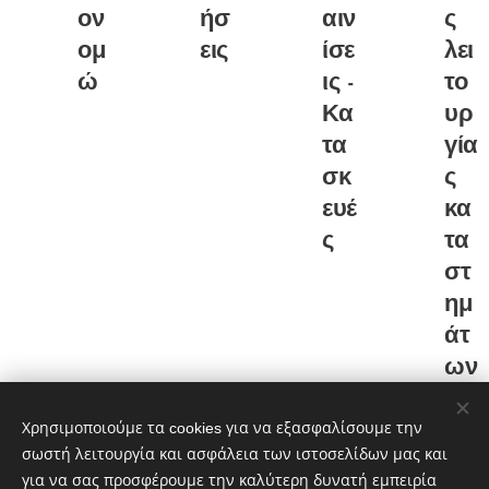
ον
ήσ
αιν
ς
ομ
εις
ίσε
λει
ώ
ις -
το
Κα
υρ
τα
γία
σκ
ς
ευέ
κα
ς
τα
στ
ημ
άτ
ων
Χρησιμοποιούμε τα cookies για να εξασφαλίσουμε την
σωστή λειτουργία και ασφάλεια των ιστοσελίδων μας και
για να σας προσφέρουμε την καλύτερη δυνατή εμπειρία