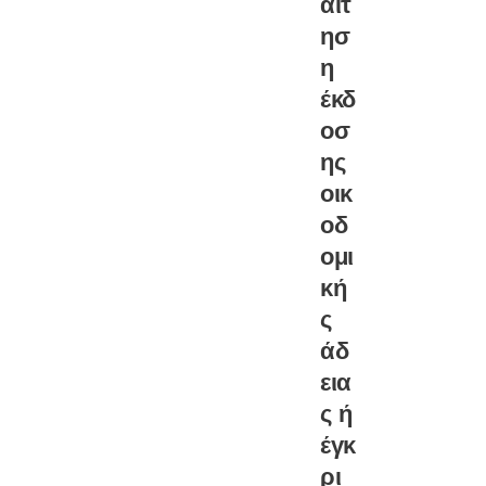
αίτ
ησ
η
έκδ
οσ
ης
οικ
οδ
ομι
κή
ς
άδ
εια
ς ή
έγκ
ρι