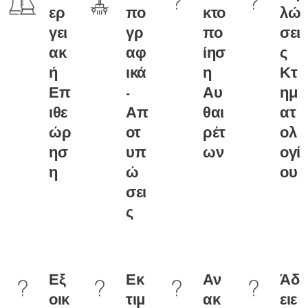
ερ
πο
κτο
λώ
γει
γρ
πο
σει
ακ
αφ
ίησ
ς
ή
ικά
η
Κτ
Επ
-
Αυ
ημ
ιθε
Απ
θαι
ατ
ώρ
οτ
ρέτ
ολ
ησ
υπ
ων
ογί
η
ώ
ου
σει
ς
Εξ
Εκ
Αν
Άδ
οικ
τιμ
ακ
ειε