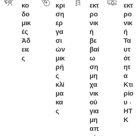
κο
κρι
εκτ
εκτ
δο
ση
ρο
ρο
μικ
ερ
νικ
νικ
ές
γα
ή
ή
Άδ
σι
βε
Τα
ειε
ών
βαί
υτ
ς
μικ
ω
ότ
ρή
ση
ητ
ς
μη
α
κλί
χα
Κτι
μα
νικ
ρίο
κα
ού
υ -
ς
για
ΗΤ
μη
Κ
απ