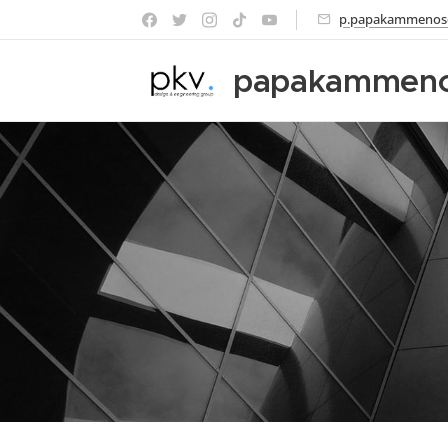
p.papakammenos
papakammen
Αρχιτεκτονική 