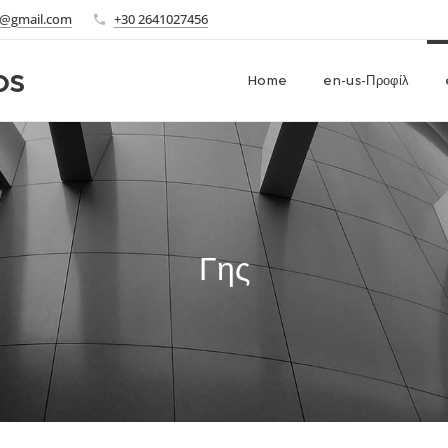
@gmail.com
+30 2641027456
os
Home
en-us-Προφίλ
ΕΕ
Γης