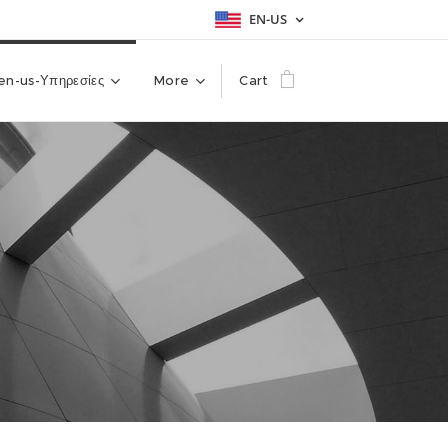
EN-US
en-us-Υπηρεσίες
More
Cart